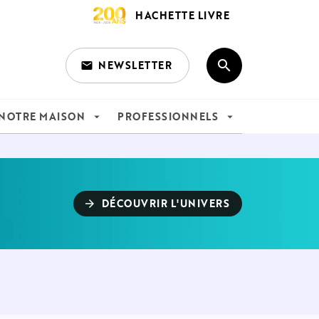
HACHETTE LIVRE
search
NEWSLETTER
email
search
NOTRE MAISON
PROFESSIONNELS
arrow_drop_down
arrow_drop_down
DÉCOUVRIR L'UNIVERS
arrow_forward