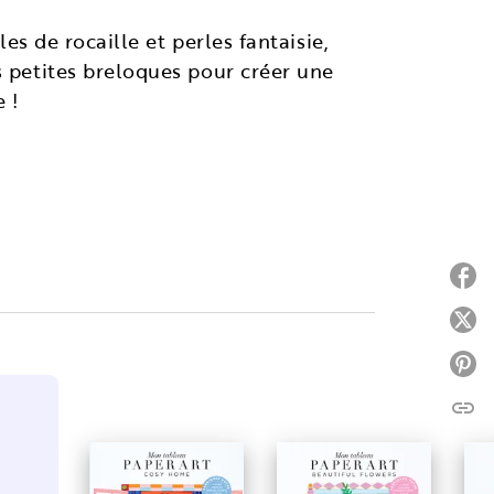
les de rocaille et perles fantaisie,
s petites breloques pour créer une
 !
P
P
P
link
C
À PARAÎTRE
À
PARUTION : 10/09/2026
PA