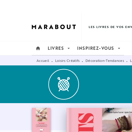
MENU
RECHERCHE
CONTENU
LES LIVRES DE VOS EN
LIVRES
INSPIREZ-VOUS
home
arrow_drop_down
arrow_drop_down
Accueil
Loisirs Créatifs
Décoration-Tendances
L
•
•
•