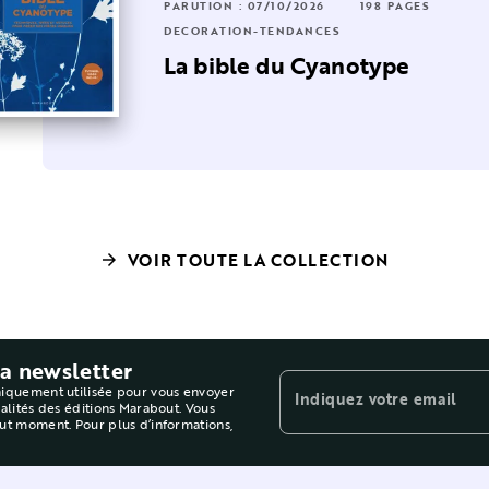
RUTION : 25/09/2024
44 PAGES
128 PAGES
PARUTION : 07/10/2026
198 PAGES
CORATION-TENDANCES
DÉCORATION-TENDANCES
n papier
xpériences Cyanotypes
La bible du Cyanotype
VOIR TOUTE LA COLLECTION
arrow_forward
la newsletter
niquement utilisée pour vous envoyer
Indiquez votre email
ualités des éditions Marabout. Vous
out moment. Pour plus d’informations,