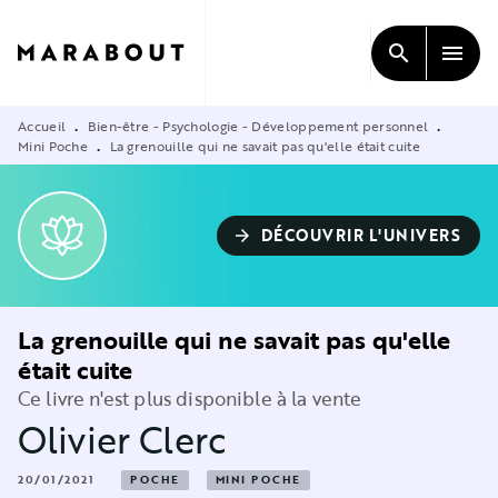
MENU
RECHERCHE
CONTENU
search
menu
PIED DE PAGE
Accueil
Bien-être - Psychologie - Développement personnel
•
•
Mini Poche
La grenouille qui ne savait pas qu'elle était cuite
•
DÉCOUVRIR L'UNIVERS
arrow_forward
La grenouille qui ne savait pas qu'elle
était cuite
Ce livre n'est plus disponible à la vente
Olivier Clerc
20/01/2021
POCHE
MINI POCHE