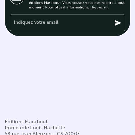
éditions Marabout. Vous pouvez vous désinscrire à tout
moment. Pour plus d’informations,
cliquez ici
.
Indiquez votre email
send
Editions Marabout
Immeuble Louis Hachette
58 rue Jean Bleuzen – CS 70007