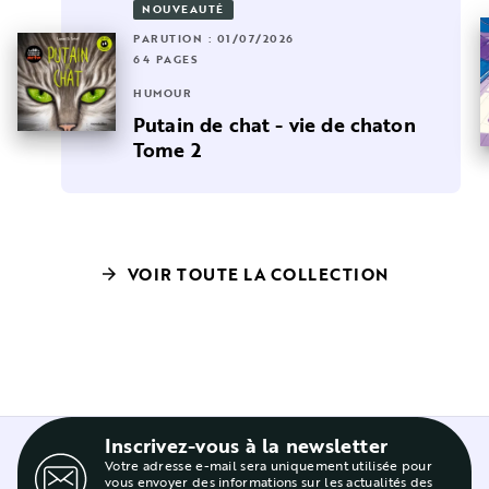
NOUVEAUTÉ
PARUTION : 01/07/2026
64 PAGES
HUMOUR
Putain de chat - vie de chaton
Tome 2
VOIR TOUTE LA COLLECTION
arrow_forward
Inscrivez-vous à la newsletter
Votre adresse e-mail sera uniquement utilisée pour
vous envoyer des informations sur les actualités des