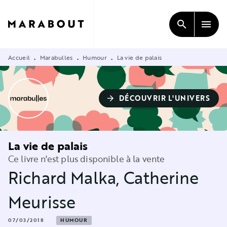
MENU
RECHERCHE
CONTENU
search
menu
PIED DE PAGE
Accueil
Marabulles
Humour
La vie de palais
•
•
•
DÉCOUVRIR L'UNIVERS
arrow_forward
La vie de palais
Ce livre n'est plus disponible à la vente
Richard Malka
,
Catherine
Meurisse
07/03/2018
HUMOUR