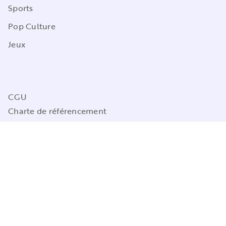
Sports
Pop Culture
Jeux
CGU
Charte de référencement
Charte des Données Personnelles
Mentions légales
Engagement durable
Paramétrez vos préférences cookies
MARABOUT© 2026