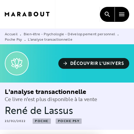
MENU
RECHERCHE
CONTENU
search
menu
PIED DE PAGE
Accueil
Bien-être - Psychologie - Développement personnel
•
•
Poche Psy
L'analyse transactionnelle
•
DÉCOUVRIR L'UNIVERS
arrow_forward
L'analyse transactionnelle
Ce livre n'est plus disponible à la vente
René de Lassus
23/02/2022
POCHE
POCHE PSY