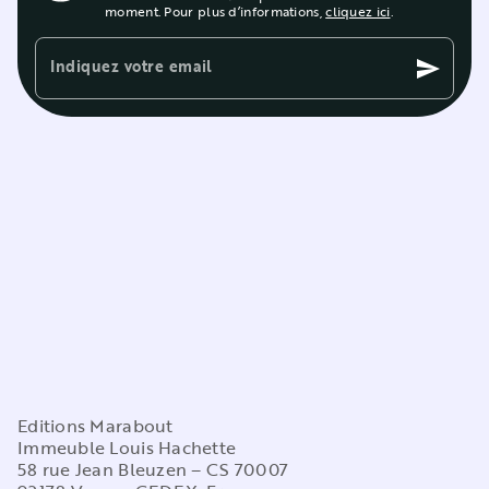
moment. Pour plus d’informations,
cliquez ici
.
Indiquez votre email
send
Editions Marabout
Immeuble Louis Hachette
58 rue Jean Bleuzen – CS 70007