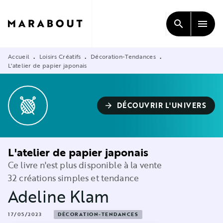
MENU
RECHERCHE
CONTENU
search
menu
PIED DE PAGE
Accueil
Loisirs Créatifs
Décoration-Tendances
•
•
•
L'atelier de papier japonais
DÉCOUVRIR L'UNIVERS
arrow_forward
L'atelier de papier japonais
Ce livre n'est plus disponible à la vente
32 créations simples et tendance
Adeline Klam
17/05/2023
DÉCORATION-TENDANCES