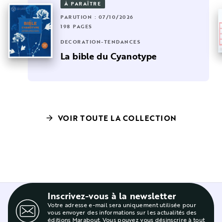
À PARAÎTRE
PARUTION : 07/10/2026
198 PAGES
DÉCORATION-TENDANCES
La bible du Cyanotype
VOIR TOUTE LA COLLECTION
arrow_forward
Inscrivez-vous à la newsletter
Votre adresse e-mail sera uniquement utilisée pour
vous envoyer des informations sur les actualités des
éditions Marabout. Vous pouvez vous désinscrire à tout