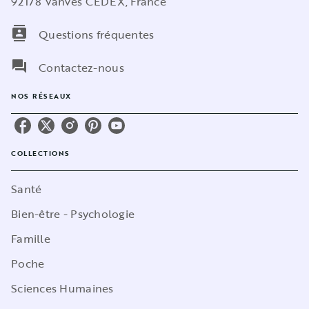
92178 Vanves CEDEX, France
contacts
Questions fréquentes
question_answer
Contactez-nous
NOS RÉSEAUX
COLLECTIONS
Santé
Bien-être - Psychologie
Famille
Poche
Sciences Humaines