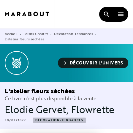
MENU
RECHERCHE
CONTENU
search
menu
PIED DE PAGE
Accueil
Loisirs Créatifs
Décoration-Tendances
•
•
•
L'atelier fleurs séchées
DÉCOUVRIR L'UNIVERS
arrow_forward
L'atelier fleurs séchées
Ce livre n'est plus disponible à la vente
Elodie Gervet
,
Flowrette
30/03/2022
DÉCORATION-TENDANCES