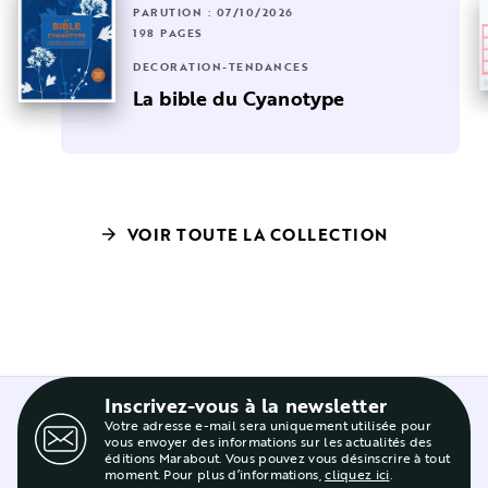
PARUTION : 07/10/2026
198 PAGES
DÉCORATION-TENDANCES
La bible du Cyanotype
VOIR TOUTE LA COLLECTION
arrow_forward
Inscrivez-vous à la newsletter
Votre adresse e-mail sera uniquement utilisée pour
vous envoyer des informations sur les actualités des
éditions Marabout. Vous pouvez vous désinscrire à tout
moment. Pour plus d’informations,
cliquez ici
.