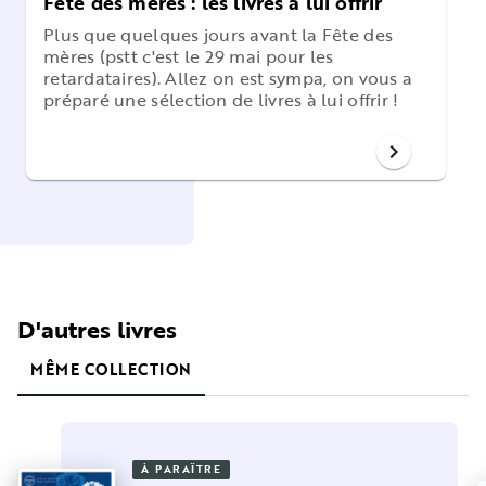
Fête des mères : les livres à lui offrir
Plus que quelques jours avant la Fête des
mères (pstt c'est le 29 mai pour les
retardataires). Allez on est sympa, on vous a
préparé une sélection de livres à lui offrir !
chevron_right
D'autres livres
MÊME COLLECTION
À PARAÎTRE