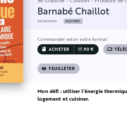
Se chauffer - Cuisiner - Produire de 
Barnabé Chaillot
23/10/2024
NATURE
Commander selon votre format
ACHETER
17,90 €
TÉLÉ
book
devices
FEUILLETER
visibility
Mon défi : utiliser l'énergie thermiq
logement et cuisiner.