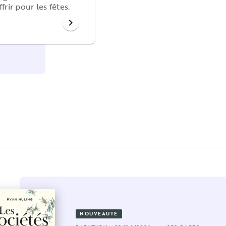
frir pour les fêtes.
chevron_right
NOUVEAUTÉ