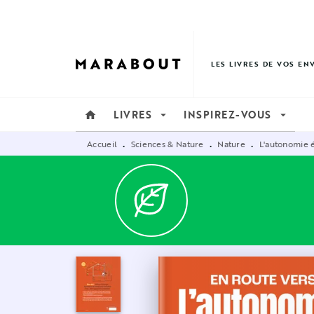
MENU
RECHERCHE
CONTENU
LES LIVRES DE VOS EN
LIVRES
INSPIREZ-VOUS
home
arrow_drop_down
arrow_drop_down
Accueil
Sciences & Nature
Nature
L'autonomie é
•
•
•