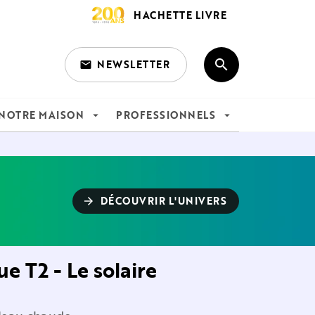
HACHETTE LIVRE
search
NEWSLETTER
email
search
NOTRE MAISON
PROFESSIONNELS
arrow_drop_down
arrow_drop_down
DÉCOUVRIR L'UNIVERS
arrow_forward
e T2 - Le solaire