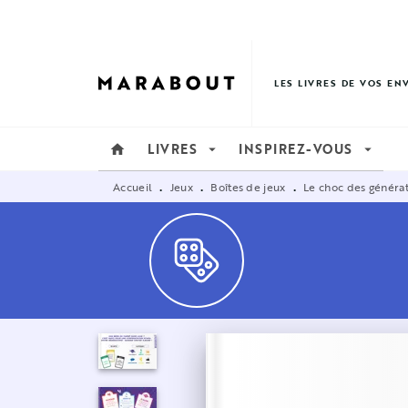
MENU
RECHERCHE
CONTENU
LES LIVRES DE VOS EN
LIVRES
INSPIREZ-VOUS
home
arrow_drop_down
arrow_drop_down
Accueil
Jeux
Boîtes de jeux
Le choc des généra
•
•
•