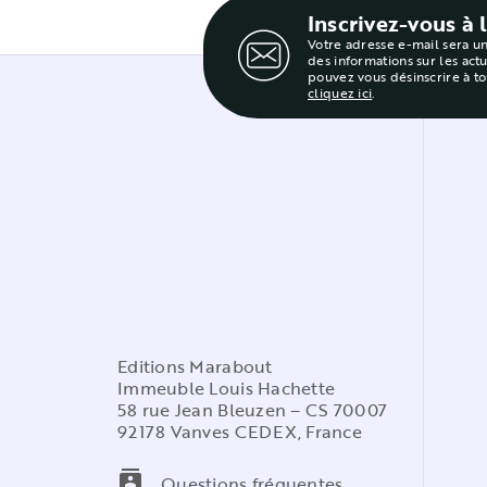
Inscrivez-vous à 
Votre adresse e-mail sera u
des informations sur les act
pouvez vous désinscrire à t
cliquez ici
.
Editions Marabout
Immeuble Louis Hachette
58 rue Jean Bleuzen – CS 70007
92178 Vanves CEDEX, France
contacts
Questions fréquentes