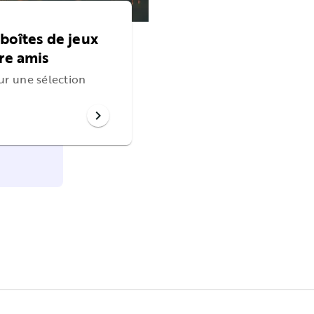
 boîtes de jeux
re amis
ur une sélection
chevron_right