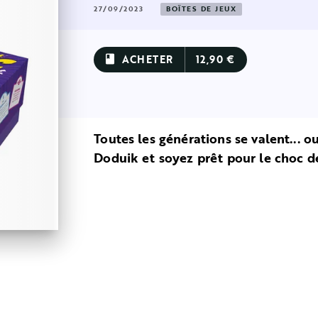
27/09/2023
BOÎTES DE JEUX
ACHETER
12,90 €
book
Toutes les générations se valent... 
Doduik et soyez prêt pour le choc d