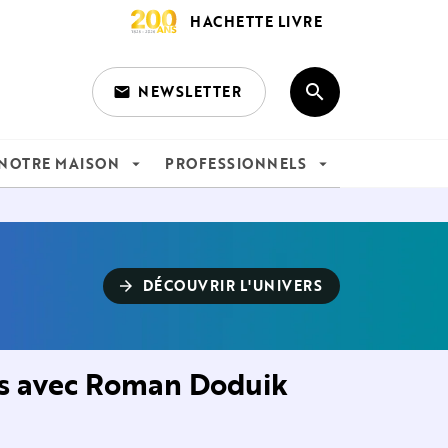
HACHETTE LIVRE
search
NEWSLETTER
email
search
NOTRE MAISON
PROFESSIONNELS
arrow_drop_down
arrow_drop_down
DÉCOUVRIR L'UNIVERS
arrow_forward
ns avec Roman Doduik