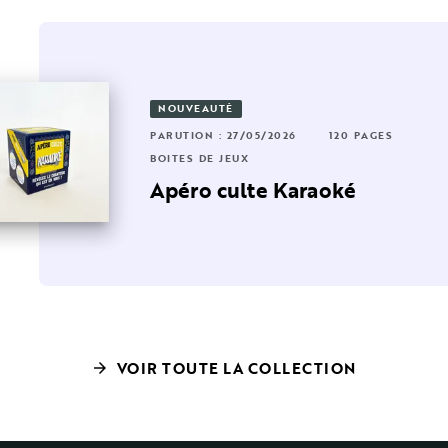
NOUVEAUTÉ
6 PAGES
RUTION : 01/10/2025
16 PAGES
PARUTION : 27/05/2026
120 PAGES
ÎTES DE JEUX
BOÎTES DE JEUX
te
e quiz des 1000 euros
Apéro culte Karaoké
VOIR TOUTE LA COLLECTION
arrow_forward