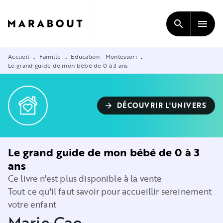
MENU
RECHERCHE
CONTENU
search
menu
PIED DE PAGE
Accueil
Famille
Education - Montessori
•
•
•
Le grand guide de mon bébé de 0 à 3 ans
DÉCOUVRIR L'UNIVERS
arrow_forward
Le grand guide de mon bébé de 0 à 3
ans
Ce livre n'est plus disponible à la vente
Tout ce qu'il faut savoir pour accueillir sereinement
votre enfant
Marie Cao