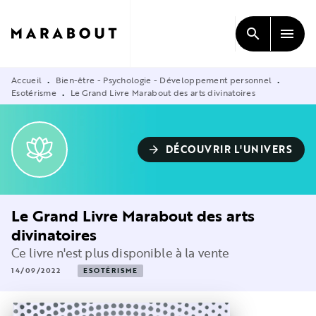
MENU
RECHERCHE
CONTENU
search
menu
PIED DE PAGE
Accueil
Bien-être - Psychologie - Développement personnel
•
•
Esotérisme
Le Grand Livre Marabout des arts divinatoires
•
DÉCOUVRIR L'UNIVERS
arrow_forward
Le Grand Livre Marabout des arts
divinatoires
Ce livre n'est plus disponible à la vente
14/09/2022
ESOTÉRISME