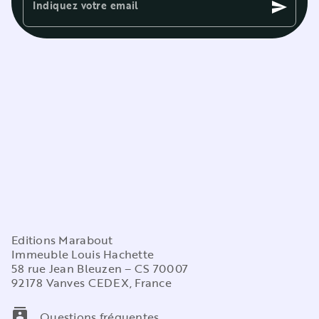
Indiquez votre email
send
Editions Marabout
Immeuble Louis Hachette
58 rue Jean Bleuzen – CS 70007
92178 Vanves CEDEX, France
contacts
Questions fréquentes