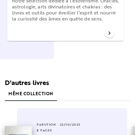
notre sélection dédiée à l’ésotérisme. Oracles,
astrologie, arts divinatoires et chakras : des
livres et outils pour éveiller l’esprit et nourrir
la curiosité des âmes en quête de sens.
chevron_right
D'autres livres
MÊME COLLECTION
PARUTION : 22/10/2025
8 PAGES