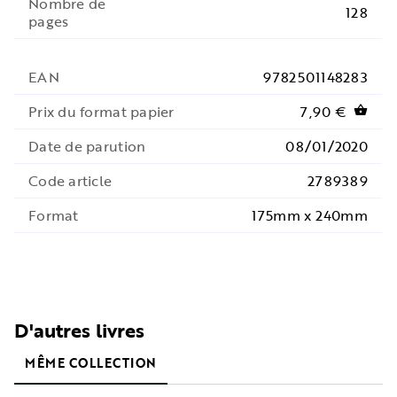
Nombre de
128
pages
EAN
9782501148283
Prix du format papier
7,90 €
shopping_basket
Date de parution
08/01/2020
Code article
2789389
Format
175mm x 240mm
D'autres livres
MÊME COLLECTION