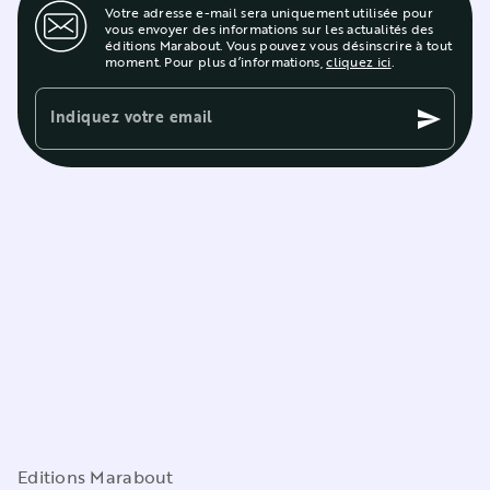
Votre adresse e-mail sera uniquement utilisée pour
vous envoyer des informations sur les actualités des
éditions Marabout. Vous pouvez vous désinscrire à tout
moment. Pour plus d’informations,
cliquez ici
.
Indiquez votre email
send
Editions Marabout