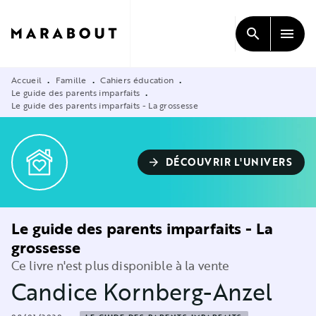
MENU
RECHERCHE
CONTENU
search
menu
PIED DE PAGE
Accueil
Famille
Cahiers éducation
•
•
•
Le guide des parents imparfaits
•
Le guide des parents imparfaits - La grossesse
DÉCOUVRIR L'UNIVERS
arrow_forward
Le guide des parents imparfaits - La
grossesse
Ce livre n'est plus disponible à la vente
Candice Kornberg-Anzel