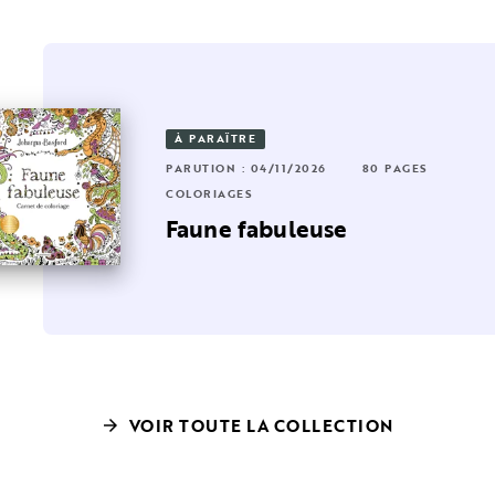
OUVEAUTÉ
À PARAÎTRE
RUTION : 17/06/2026
224 PAGES
44 PAGES
PARUTION : 04/11/2026
80 PAGES
LORIAGES
COLORIAGES
on petit monde à colorier
s
Faune fabuleuse
Cute 'n Cosy
VOIR TOUTE LA COLLECTION
arrow_forward