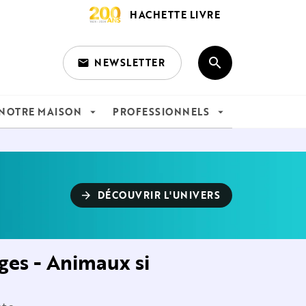
HACHETTE LIVRE
search
NEWSLETTER
email
search
NOTRE MAISON
PROFESSIONNELS
arrow_drop_down
arrow_drop_down
DÉCOUVRIR L'UNIVERS
arrow_forward
ages - Animaux si