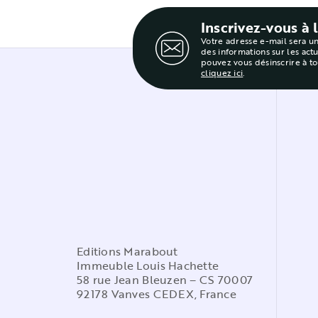
Inscrivez-vous à 
Votre adresse e-mail sera u
des informations sur les act
pouvez vous désinscrire à t
cliquez ici
.
Editions Marabout
Immeuble Louis Hachette
58 rue Jean Bleuzen – CS 70007
92178 Vanves CEDEX, France