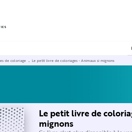
PIED DE PAGE
VIES
res de coloriage
Le petit livre de coloriages - Animaux si mignons
•
Le petit livre de colori
mignons