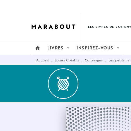
MENU
RECHERCHE
CONTENU
LES LIVRES DE VOS EN
LIVRES
INSPIREZ-VOUS
home
arrow_drop_down
arrow_drop_down
Accueil
Loisirs Créatifs
Coloriages
Les petits liv
•
•
•