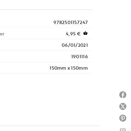
9782501157247
er
4,95 €
shopping_basket
06/01/2021
1901116
150mm x 150mm
P
P
P
link
C