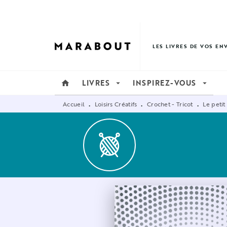
MENU
RECHERCHE
CONTENU
LES LIVRES DE VOS EN
LIVRES
INSPIREZ-VOUS
home
arrow_drop_down
arrow_drop_down
Accueil
Loisirs Créatifs
Crochet - Tricot
Le petit
•
•
•