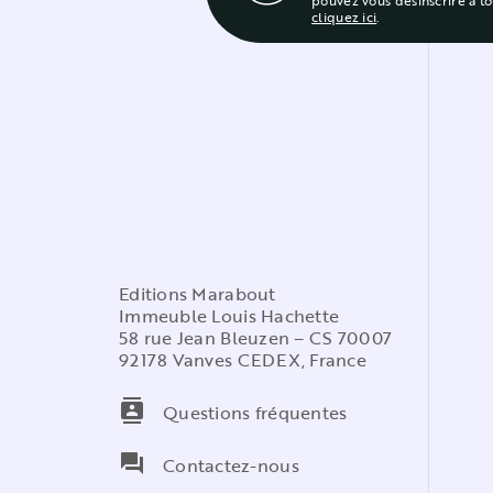
pouvez vous désinscrire à t
cliquez ici
.
Editions Marabout
Immeuble Louis Hachette
58 rue Jean Bleuzen – CS 70007
92178 Vanves CEDEX, France
contacts
Questions fréquentes
question_answer
Contactez-nous