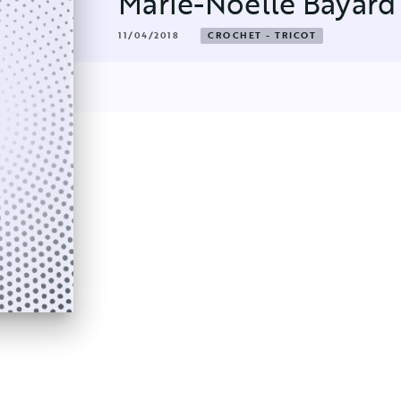
Marie-Noëlle Bayard
11/04/2018
CROCHET - TRICOT