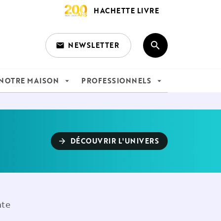
HACHETTE LIVRE
search
NEWSLETTER
email
search
NOTRE MAISON
PROFESSIONNELS
arrow_drop_down
arrow_drop_down
DÉCOUVRIR L'UNIVERS
arrow_forward
nte