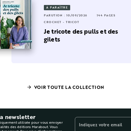
À PARAÎTRE
RUTION : 10/09/2025
128 PAGES
PARUTION : 10/09/2026
144 PAGES
44 PAGES
OCHET - TRICOT
CROCHET - TRICOT
apprends à tricoter en 16
Je tricote des pulls et des
Noël DIY
rojets
gilets
VOIR TOUTE LA COLLECTION
arrow_forward
la newsletter
niquement utilisée pour vous envoyer
Indiquez votre email
ualités des éditions Marabout. Vous