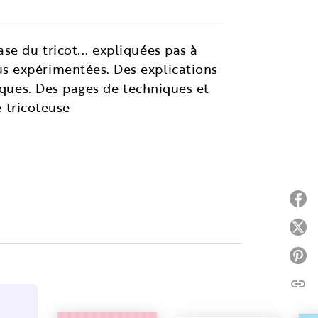
e du tricot... expliquées pas à
s expérimentées. Des explications
iques. Des pages de techniques et
e tricoteuse
P
P
P
link
C