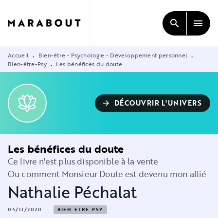
MENU
RECHERCHE
CONTENU
search
menu
PIED DE PAGE
Accueil
Bien-être - Psychologie - Développement personnel
•
•
Bien-être-Psy
Les bénéfices du doute
•
DÉCOUVRIR L'UNIVERS
arrow_forward
Les bénéfices du doute
Ce livre n'est plus disponible à la vente
Ou comment Monsieur Doute est devenu mon allié
Nathalie Péchalat
04/11/2020
BIEN-ÊTRE-PSY