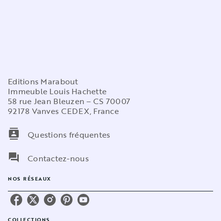
Editions Marabout
Immeuble Louis Hachette
58 rue Jean Bleuzen – CS 70007
92178 Vanves CEDEX, France
contacts
Questions fréquentes
question_answer
Contactez-nous
NOS RÉSEAUX
COLLECTIONS