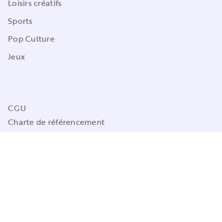
Loisirs créatifs
Sports
Pop Culture
Jeux
CGU
Charte de référencement
Charte des Données Personnelles
Mentions légales
Engagement durable
Paramétrez vos préférences cookies