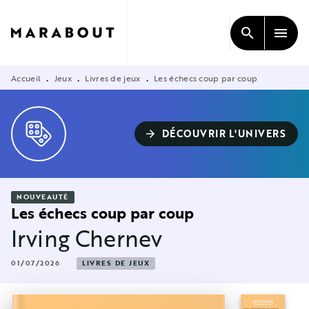
MENU
RECHERCHE
CONTENU
search
menu
PIED DE PAGE
Accueil
Jeux
Livres de jeux
Les échecs coup par coup
•
•
•
DÉCOUVRIR L'UNIVERS
arrow_forward
NOUVEAUTÉ
Les échecs coup par coup
Irving Chernev
01/07/2026
LIVRES DE JEUX