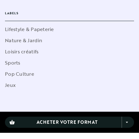
LABELS
Lifestyle & Papeterie
Nature & Jardin
Loisirs créatifs
Sports
Pop Culture
Jeux
CGU
ACHETER VOTRE FORMAT
shopping_basket
arrow_drop_down
Charte de référencement
Charte des Données Personnelles