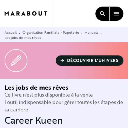
MENU
RECHERCHE
CONTENU
search
menu
PIED DE PAGE
Accueil
Organisation Familiale - Papeterie
Manuels
•
•
•
Les jobs de mes rêves
DÉCOUVRIR L'UNIVERS
arrow_forward
Les jobs de mes rêves
Ce livre n'est plus disponible à la vente
Loutil indispensable pour gérer toutes les étapes de
sa carrière
Career Kueen