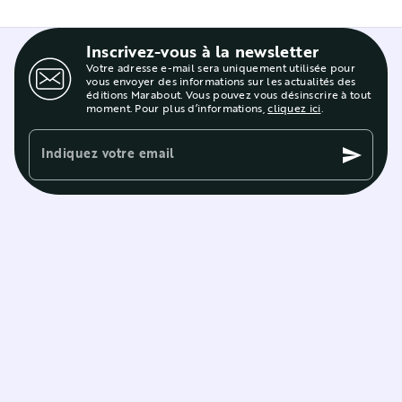
Inscrivez-vous à la newsletter
Votre adresse e-mail sera uniquement utilisée pour
vous envoyer des informations sur les actualités des
éditions Marabout. Vous pouvez vous désinscrire à tout
moment. Pour plus d’informations,
cliquez ici
.
Indiquez votre email
send