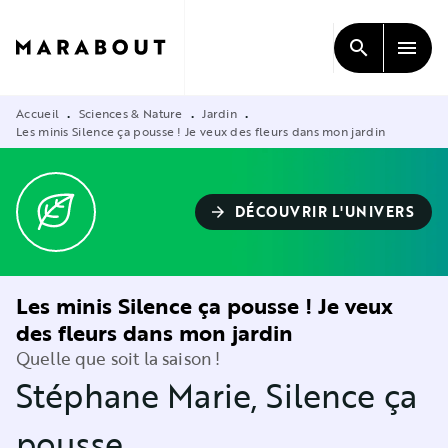
MENU
RECHERCHE
CONTENU
search
menu
PIED DE PAGE
Accueil
Sciences & Nature
Jardin
•
•
•
Les minis Silence ça pousse ! Je veux des fleurs dans mon jardin
DÉCOUVRIR L'UNIVERS
arrow_forward
Les minis Silence ça pousse ! Je veux
des fleurs dans mon jardin
Quelle que soit la saison !
Stéphane Marie
,
Silence ça
pousse