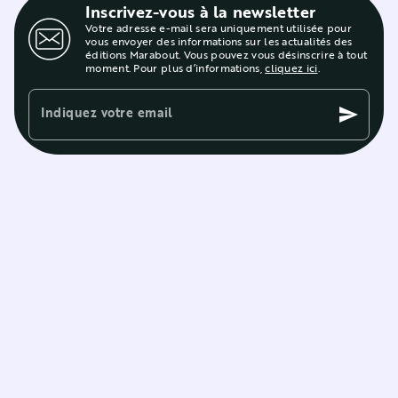
Inscrivez-vous à la newsletter
Votre adresse e-mail sera uniquement utilisée pour
vous envoyer des informations sur les actualités des
éditions Marabout. Vous pouvez vous désinscrire à tout
moment. Pour plus d’informations,
cliquez ici
.
Indiquez votre email
send