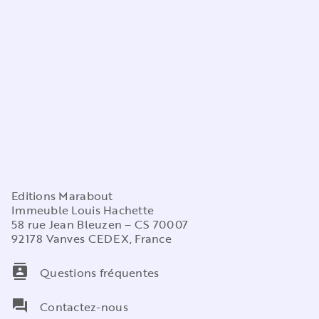
Editions Marabout
Immeuble Louis Hachette
58 rue Jean Bleuzen – CS 70007
92178 Vanves CEDEX, France
contacts
Questions fréquentes
question_answer
Contactez-nous