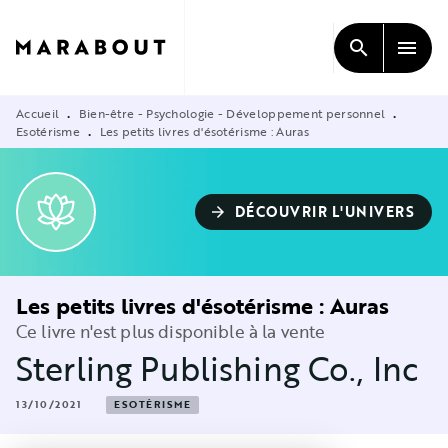
MENU
RECHERCHE
CONTENU
search
menu
PIED DE PAGE
Accueil
Bien-être - Psychologie - Développement personnel
•
•
Esotérisme
Les petits livres d'ésotérisme : Auras
•
DÉCOUVRIR L'UNIVERS
arrow_forward
Les petits livres d'ésotérisme : Auras
Ce livre n'est plus disponible à la vente
Sterling Publishing Co., Inc
13/10/2021
ESOTÉRISME