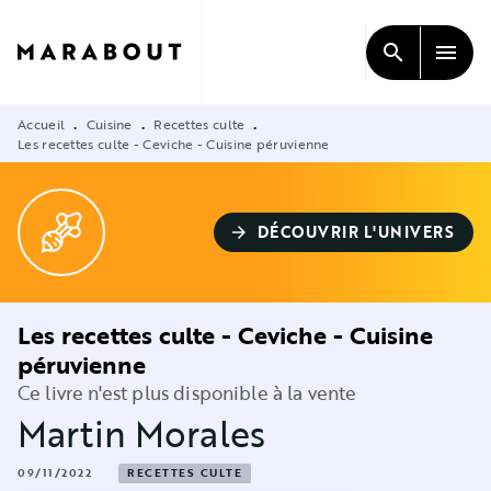
MENU
RECHERCHE
CONTENU
search
menu
PIED DE PAGE
Accueil
Cuisine
Recettes culte
•
•
•
Les recettes culte - Ceviche - Cuisine péruvienne
DÉCOUVRIR L'UNIVERS
arrow_forward
Les recettes culte - Ceviche - Cuisine
péruvienne
Ce livre n'est plus disponible à la vente
Martin Morales
09/11/2022
RECETTES CULTE