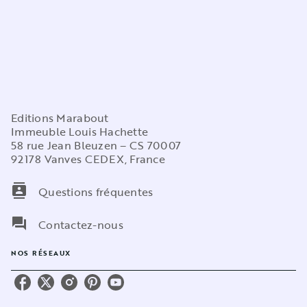
Editions Marabout
Immeuble Louis Hachette
58 rue Jean Bleuzen – CS 70007
92178 Vanves CEDEX, France
contacts
Questions fréquentes
question_answer
Contactez-nous
NOS RÉSEAUX