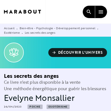
MENU
RECHERCHE
CONTENU
search
menu
PIED DE PAGE
Accueil
Bien-être - Psychologie - Développement personnel
•
•
Esotérisme
Les secrets des anges
•
DÉCOUVRIR L'UNIVERS
arrow_forward
Les secrets des anges
Ce livre n'est plus disponible à la vente
Une méthode énergétique pour guérir les blessures
Evelyne Monsallier
26/04/2023
POCHE
ESOTÉRISME