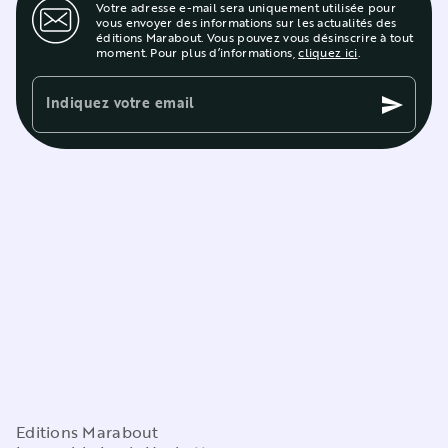
Votre adresse e-mail sera uniquement utilisée pour
vous envoyer des informations sur les actualités des
éditions Marabout. Vous pouvez vous désinscrire à tout
moment. Pour plus d’informations,
cliquez ici
.
Indiquez votre email
send
Editions Marabout