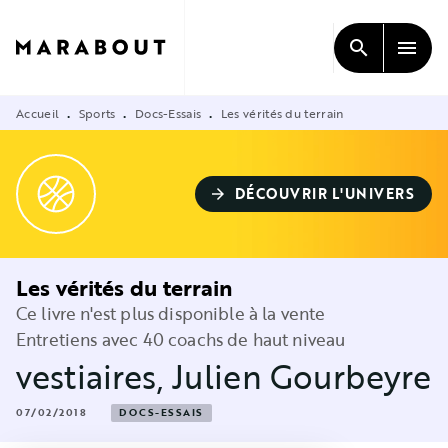
MENU
RECHERCHE
CONTENU
search
menu
PIED DE PAGE
Accueil
Sports
Docs-Essais
Les vérités du terrain
•
•
•
DÉCOUVRIR L'UNIVERS
arrow_forward
Les vérités du terrain
Ce livre n'est plus disponible à la vente
Entretiens avec 40 coachs de haut niveau
vestiaires
,
Julien Gourbeyre
07/02/2018
DOCS-ESSAIS