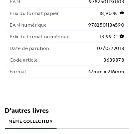
EAN
9782501130103
Prix du format papier
18,90 €
shopping_basket
EAN numérique
9782501134590
Prix du format numérique
13,99 €
shopping_basket
Date de parution
07/02/2018
Code article
3639878
Format
147mm x 216mm
D'autres livres
MÊME COLLECTION