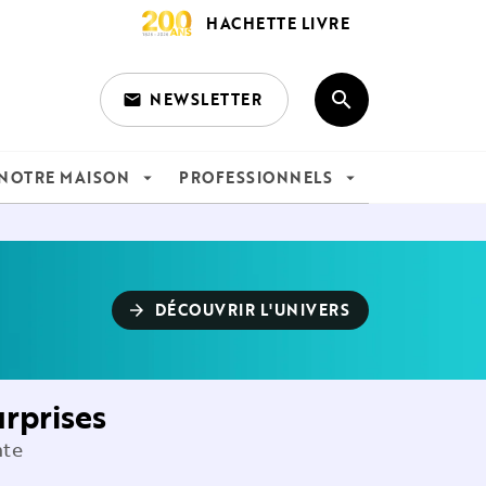
HACHETTE LIVRE
search
NEWSLETTER
email
search
NOTRE MAISON
PROFESSIONNELS
arrow_drop_down
arrow_drop_down
DÉCOUVRIR L'UNIVERS
arrow_forward
urprises
nte