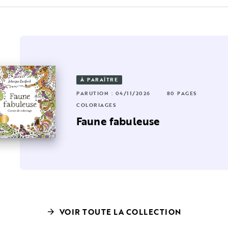
OUVEAUTÉ
À PARAÎTRE
RUTION : 17/06/2026
224 PAGES
44 PAGES
PARUTION : 04/11/2026
80 PAGES
LORIAGES
COLORIAGES
on petit monde à colorier
s
Faune fabuleuse
Cute 'n Cosy
VOIR TOUTE LA COLLECTION
arrow_forward