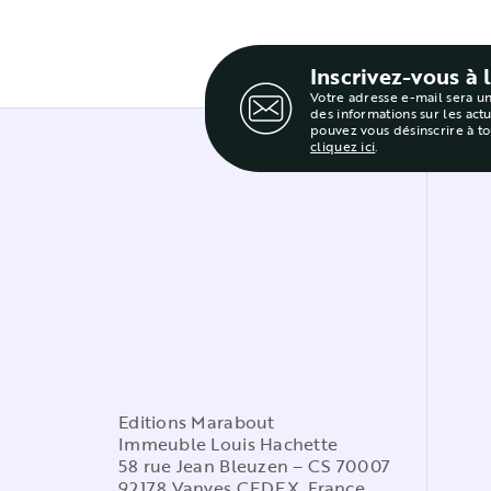
Inscrivez-vous à 
Votre adresse e-mail sera u
des informations sur les act
pouvez vous désinscrire à t
cliquez ici
.
Editions Marabout
Immeuble Louis Hachette
58 rue Jean Bleuzen – CS 70007
92178 Vanves CEDEX, France