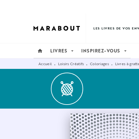
MENU
RECHERCHE
CONTENU
LES LIVRES DE VOS EN
LIVRES
INSPIREZ-VOUS
home
arrow_drop_down
arrow_drop_down
Accueil
Loisirs Créatifs
Coloriages
Livres à gratt
•
•
•