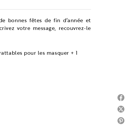
de bonnes fêtes de fin d’année et
crivez votre message, recouvrez-le
rattables pour les masquer + 1
P
P
P