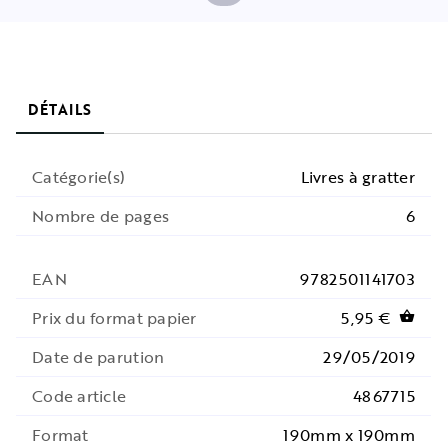
DÉTAILS
Catégorie(s)
Livres à gratter
Nombre de pages
6
EAN
9782501141703
Prix du format papier
5,95 €
shopping_basket
Date de parution
29/05/2019
Code article
4867715
Format
190mm x 190mm