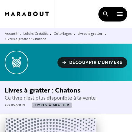
MENU
RECHERCHE
CONTENU
search
menu
PIED DE PAGE
Accueil
Loisirs Créatifs
Coloriages
Livres à gratter
•
•
•
•
Livres à gratter : Chatons
DÉCOUVRIR L'UNIVERS
arrow_forward
Livres à gratter : Chatons
Ce livre n'est plus disponible à la vente
29/05/2019
LIVRES À GRATTER