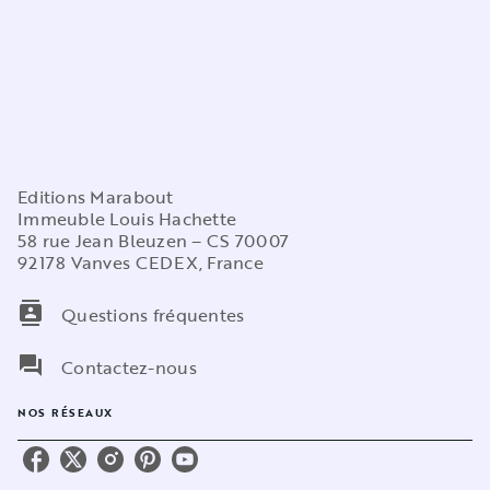
Editions Marabout
Immeuble Louis Hachette
58 rue Jean Bleuzen – CS 70007
92178 Vanves CEDEX, France
contacts
Questions fréquentes
question_answer
Contactez-nous
NOS RÉSEAUX