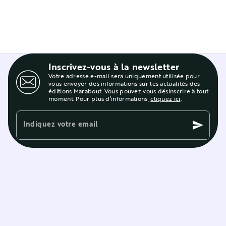
Inscrivez-vous à la newsletter
Votre adresse e-mail sera uniquement utilisée pour
vous envoyer des informations sur les actualités des
éditions Marabout. Vous pouvez vous désinscrire à tout
moment. Pour plus d’informations,
cliquez ici
.
Indiquez votre email
send