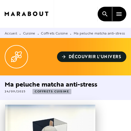
MENU
RECHERCHE
CONTENU
search
menu
PIED DE PAGE
Accueil
Cuisine
Coffrets Cuisine
Ma peluche matcha anti-stress
•
•
•
DÉCOUVRIR L'UNIVERS
arrow_forward
Ma peluche matcha anti-stress
24/09/2025
COFFRETS CUISINE