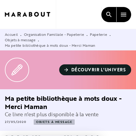
MENU
RECHERCHE
CONTENU
search
menu
PIED DE PAGE
Accueil
Organisation Familiale - Papeterie
Papeterie
•
•
•
Objets à message
•
Ma petite bibliothèque à mots doux - Merci Maman
DÉCOUVRIR L'UNIVERS
arrow_forward
Ma petite bibliothèque à mots doux -
Merci Maman
Ce livre n'est plus disponible à la vente
27/05/2020
OBJETS À MESSAGE