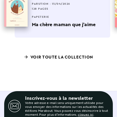
PARUTION : 15/04/2026
128 PAGES
PAPETERIE
Ma chère maman que j'aime
VOIR TOUTE LA COLLECTION
arrow_forward
Inscrivez-vous à la newsletter
Votre adresse e-mail sera uniquement utilisée pour
vous envoyer des informations sur les actualités des
éditions Marabout. Vous pouvez vous désinscrire à tout
moment. Pour plus d’informations,
cliquez ici
.