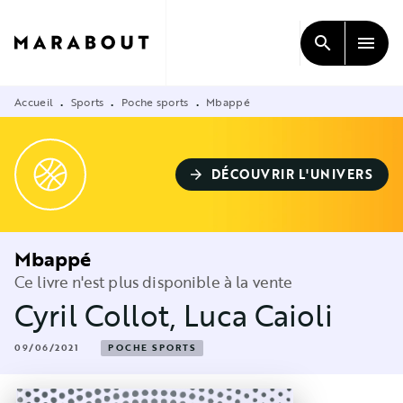
MENU
RECHERCHE
CONTENU
search
menu
PIED DE PAGE
Accueil
Sports
Poche sports
Mbappé
•
•
•
DÉCOUVRIR L'UNIVERS
arrow_forward
Mbappé
Ce livre n'est plus disponible à la vente
Cyril Collot
,
Luca Caioli
09/06/2021
POCHE SPORTS