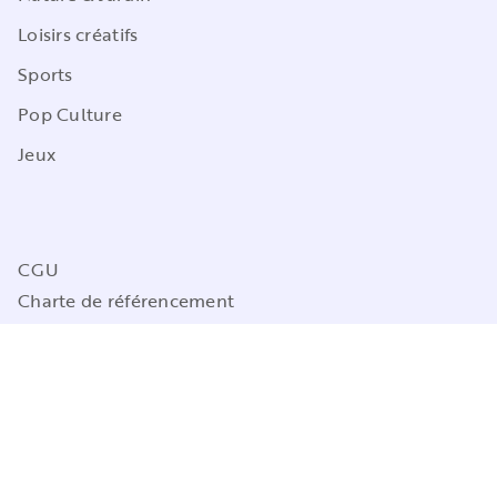
Loisirs créatifs
Sports
Pop Culture
Jeux
CGU
Charte de référencement
Charte des Données Personnelles
Mentions légales
Engagement durable
Paramétrez vos préférences cookies