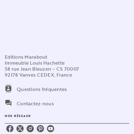
Editions Marabout
Immeuble Louis Hachette
58 rue Jean Bleuzen – CS 70007
92178 Vanves CEDEX, France
contacts
Questions fréquentes
question_answer
Contactez-nous
NOS RÉSEAUX