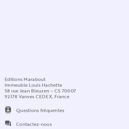
Editions Marabout
Immeuble Louis Hachette
58 rue Jean Bleuzen – CS 70007
92178 Vanves CEDEX, France
contacts
Questions fréquentes
question_answer
Contactez-nous