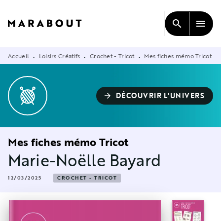
MENU
RECHERCHE
CONTENU
search
menu
PIED DE PAGE
Accueil
Loisirs Créatifs
Crochet - Tricot
Mes fiches mémo Tricot
•
•
•
DÉCOUVRIR L'UNIVERS
arrow_forward
Mes fiches mémo Tricot
Marie-Noëlle Bayard
12/03/2025
CROCHET - TRICOT