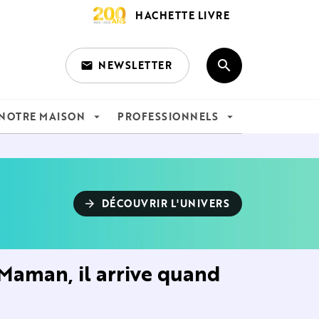
HACHETTE LIVRE
search
NEWSLETTER
email
search
NOTRE MAISON
PROFESSIONNELS
arrow_drop_down
arrow_drop_down
DÉCOUVRIR L'UNIVERS
arrow_forward
 Maman, il arrive quand