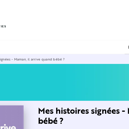
PIED DE PAGE
VIES
signées - Maman, il arrive quand bébé ?
Mes histoires signées -
bébé ?