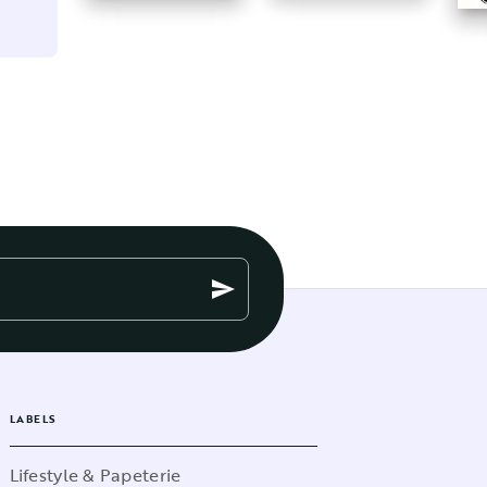
send
LABELS
Lifestyle & Papeterie