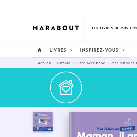
MENU
RECHERCHE
CONTENU
LES LIVRES DE VOS EN
LIVRES
INSPIREZ-VOUS
home
arrow_drop_down
arrow_drop_down
Accueil
Famille
Signe avec bébé
Mes histoires 
•
•
•