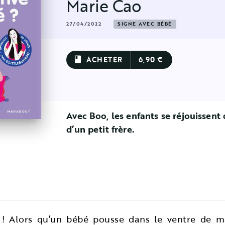
Marie Cao
27/04/2022
SIGNE AVEC BÉBÉ
ACHETER
6,90 €
book
Avec Boo, les enfants se réjouissent 
d’un petit frère.
ir ! Alors qu’un bébé pousse dans le ventre d