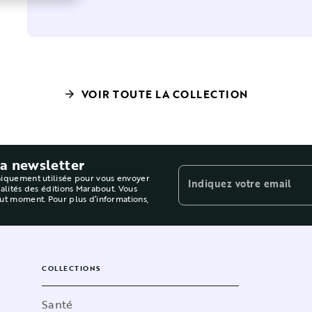
VOIR TOUTE LA COLLECTION
arrow_forward
la newsletter
niquement utilisée pour vous envoyer
Indiquez votre email
ualités des éditions Marabout. Vous
out moment. Pour plus d’informations,
COLLECTIONS
Santé