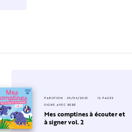
RUTION : 08/09/2021
4 PAGES
PARUTION : 30/04/2025
24 PAGES
12 PAGES
GNE AVEC BÉBÉ
SIGNE AVEC BÉBÉ
es - C'est
s histoires signées - On se
Mes comptines à écouter et
etrouve ce so…
à signer vol. 2