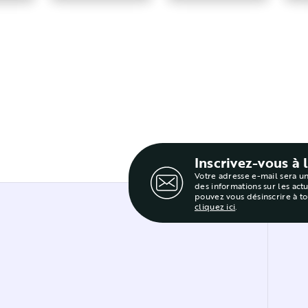
Inscrivez-vous à 
Votre adresse e-mail sera u
des informations sur les act
pouvez vous désinscrire à t
cliquez ici
.