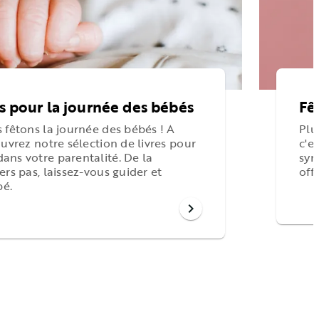
es pour la journée des bébés
Fêt
 fêtons la journée des bébés ! A
Plu
uvrez notre sélection de livres pour
c'e
ns votre parentalité. De la
sym
rs pas, laissez-vous guider et
offr
bé.
chevron_right