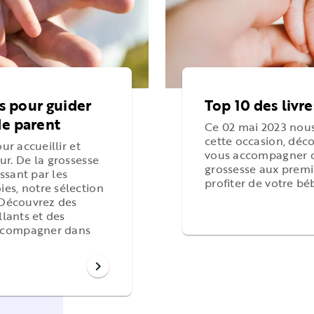
es pour guider
Top 10 des livr
de parent
Ce 02 mai 2023 nous
cette occasion, déco
ur accueillir et
vous accompagner da
ur.
De la grossesse
grossesse aux premie
ssant par les
profiter de votre bé
es, notre sélection
. Découvrez des
llants et des
accompagner dans
chevron_right