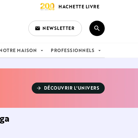
HACHETTE LIVRE
search
NEWSLETTER
email
search
NOTRE MAISON
PROFESSIONNELS
arrow_drop_down
arrow_drop_down
DÉCOUVRIR L'UNIVERS
arrow_forward
oga