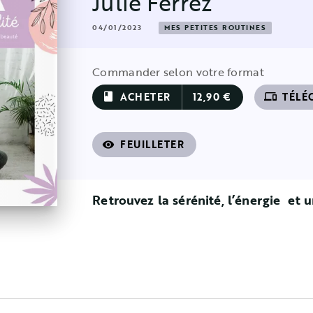
Julie Ferrez
04/01/2023
MES PETITES ROUTINES
Commander selon votre format
ACHETER
12,90 €
TÉLÉ
book
devices
FEUILLETER
visibility
Retrouvez la sérénité, l’énergie et u