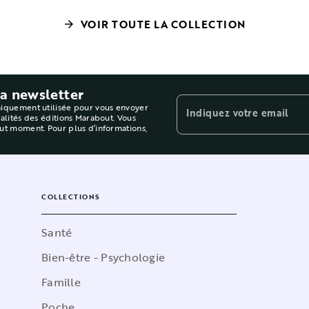
VOIR TOUTE LA COLLECTION
arrow_forward
la newsletter
niquement utilisée pour vous envoyer
Indiquez votre email
ualités des éditions Marabout. Vous
out moment. Pour plus d’informations,
COLLECTIONS
Santé
Bien-être - Psychologie
Famille
Poche