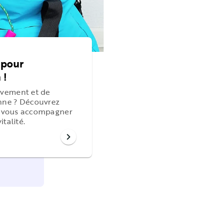
s pour
 !
uvement et de
nne ? Découvrez
ur vous accompagner
talité.
chevron_right