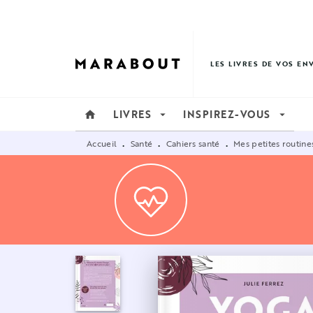
MENU
RECHERCHE
CONTENU
LES LIVRES DE VOS EN
LIVRES
INSPIREZ-VOUS
home
arrow_drop_down
arrow_drop_down
Accueil
Santé
Cahiers santé
Mes petites routine
•
•
•