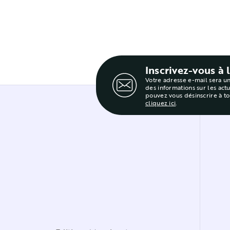
Inscrivez-vous à 
Votre adresse e-mail sera u
des informations sur les act
pouvez vous désinscrire à t
cliquez ici
.