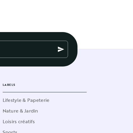
send
LABELS
Lifestyle & Papeterie
Nature & Jardin
Loisirs créatifs
Sports