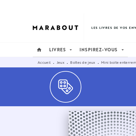
MENU
RECHERCHE
CONTENU
LES LIVRES DE VOS EN
LIVRES
INSPIREZ-VOUS
home
arrow_drop_down
arrow_drop_down
Accueil
Jeux
Boîtes de jeux
Mini boite enterrem
•
•
•