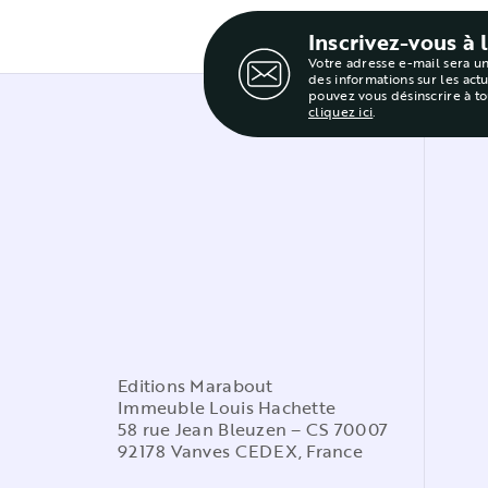
Inscrivez-vous à 
Votre adresse e-mail sera u
des informations sur les act
pouvez vous désinscrire à t
cliquez ici
.
Editions Marabout
Immeuble Louis Hachette
58 rue Jean Bleuzen – CS 70007
92178 Vanves CEDEX, France