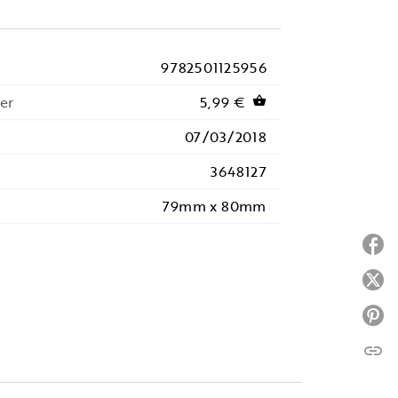
9782501125956
er
5,99 €
shopping_basket
07/03/2018
3648127
79mm x 80mm
P
P
P
link
C