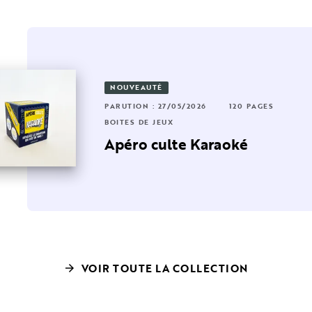
NOUVEAUTÉ
6 PAGES
RUTION : 01/10/2025
16 PAGES
PARUTION : 27/05/2026
120 PAGES
ÎTES DE JEUX
BOÎTES DE JEUX
te
e quiz des 1000 euros
Apéro culte Karaoké
VOIR TOUTE LA COLLECTION
arrow_forward