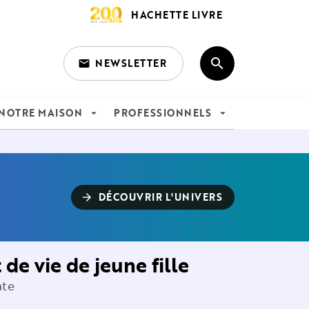
HACHETTE LIVRE
search
NEWSLETTER
email
search
NOTRE MAISON
PROFESSIONNELS
arrow_drop_down
arrow_drop_down
DÉCOUVRIR L'UNIVERS
arrow_forward
de vie de jeune fille
nte