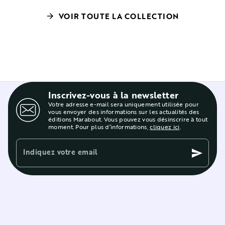
VOIR TOUTE LA COLLECTION
arrow_forward
Inscrivez-vous à la newsletter
Votre adresse e-mail sera uniquement utilisée pour
vous envoyer des informations sur les actualités des
éditions Marabout. Vous pouvez vous désinscrire à tout
moment. Pour plus d’informations,
cliquez ici
.
Indiquez votre email
send