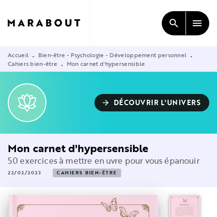
MENU
RECHERCHE
CONTENU
search
menu
PIED DE PAGE
Accueil
Bien-être - Psychologie - Développement personnel
•
•
Cahiers bien-être
Mon carnet d'hypersensible
•
DÉCOUVRIR L'UNIVERS
arrow_forward
Mon carnet d'hypersensible
50 exercices à mettre en uvre pour vous épanouir
22/02/2023
CAHIERS BIEN-ÊTRE