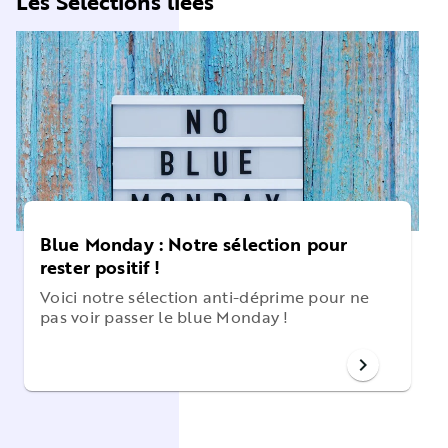
Les Sélections liées
Blue Monday : Notre sélection pour
rester positif !
Voici notre sélection anti-déprime pour ne
pas voir passer le blue Monday !
chevron_right