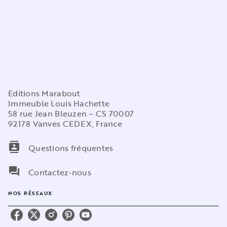
Editions Marabout
Immeuble Louis Hachette
58 rue Jean Bleuzen – CS 70007
92178 Vanves CEDEX, France
contacts
Questions fréquentes
question_answer
Contactez-nous
NOS RÉSEAUX