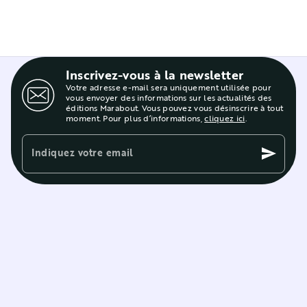
Inscrivez-vous à la newsletter
Votre adresse e-mail sera uniquement utilisée pour
vous envoyer des informations sur les actualités des
éditions Marabout. Vous pouvez vous désinscrire à tout
moment. Pour plus d’informations,
cliquez ici
.
Indiquez votre email
send