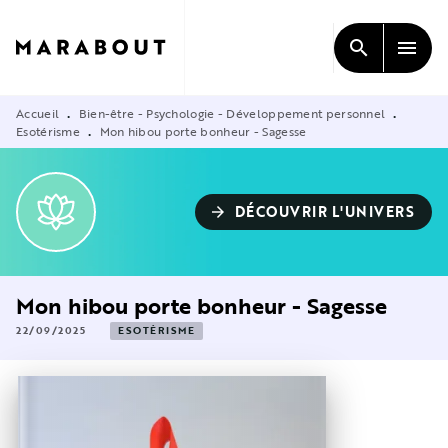
MENU
RECHERCHE
CONTENU
search
menu
PIED DE PAGE
Accueil
Bien-être - Psychologie - Développement personnel
•
•
Esotérisme
Mon hibou porte bonheur - Sagesse
•
DÉCOUVRIR L'UNIVERS
arrow_forward
Mon hibou porte bonheur - Sagesse
22/09/2025
ESOTÉRISME