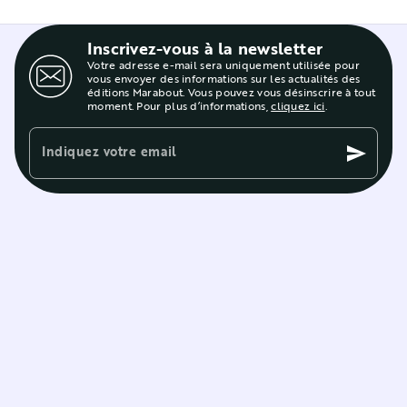
Inscrivez-vous à la newsletter
Votre adresse e-mail sera uniquement utilisée pour
vous envoyer des informations sur les actualités des
éditions Marabout. Vous pouvez vous désinscrire à tout
moment. Pour plus d’informations,
cliquez ici
.
Indiquez votre email
send