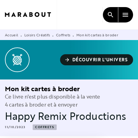
MENU
RECHERCHE
CONTENU
search
menu
PIED DE PAGE
Accueil
Loisirs Créatifs
Coffrets
Mon kit cartes à broder
•
•
•
DÉCOUVRIR L'UNIVERS
arrow_forward
Mon kit cartes à broder
Ce livre n'est plus disponible à la vente
4 cartes à broder et à envoyer
Happy Remix Productions
11/10/2023
COFFRETS