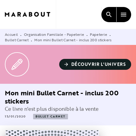
MENU
RECHERCHE
CONTENU
search
menu
PIED DE PAGE
Accueil
Organisation Familiale - Papeterie
Papeterie
•
•
•
Bullet Carnet
Mon mini Bullet Carnet - inclus 200 stickers
•
DÉCOUVRIR L'UNIVERS
arrow_forward
Mon mini Bullet Carnet - inclus 200
stickers
Ce livre n'est plus disponible à la vente
15/01/2020
BULLET CARNET