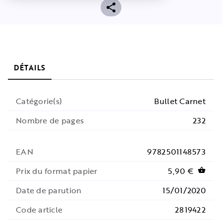
DÉTAILS
Catégorie(s)
Bullet Carnet
Nombre de pages
232
EAN
9782501148573
Prix du format papier
5,90 €
shopping_basket
Date de parution
15/01/2020
Code article
2819422