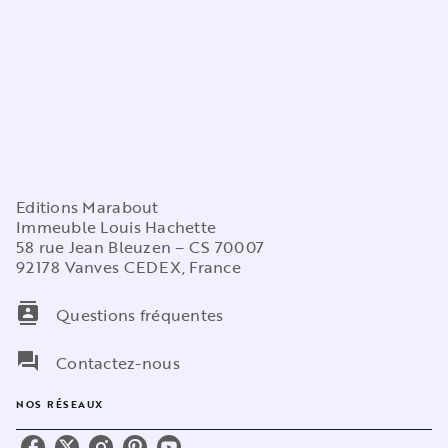
Editions Marabout
Immeuble Louis Hachette
58 rue Jean Bleuzen – CS 70007
92178 Vanves CEDEX, France
contacts
Questions fréquentes
question_answer
Contactez-nous
NOS RÉSEAUX