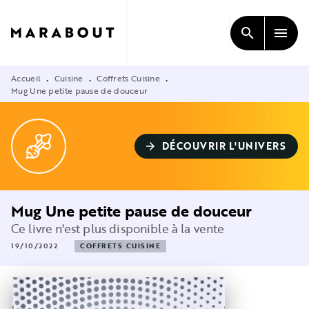
MENU
RECHERCHE
CONTENU
search
menu
PIED DE PAGE
Accueil
Cuisine
Coffrets Cuisine
•
•
•
Mug Une petite pause de douceur
DÉCOUVRIR L'UNIVERS
arrow_forward
Mug Une petite pause de douceur
Ce livre n'est plus disponible à la vente
19/10/2022
COFFRETS CUISINE