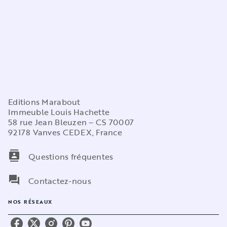
Editions Marabout
Immeuble Louis Hachette
58 rue Jean Bleuzen – CS 70007
92178 Vanves CEDEX, France
contacts
Questions fréquentes
question_answer
Contactez-nous
NOS RÉSEAUX