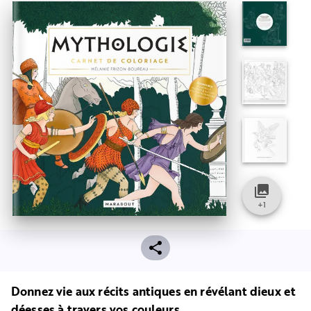
collections
+
1
Donnez vie aux récits antiques en révélant dieux et
déesses à travers vos couleurs.