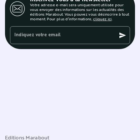
Votre adresse e-mail sera uniquement utilisée pour
vous envoyer des informations sur les actualités des
éditions Marabout. Vous pouvez vous désinscrire à tout
moment. Pour plus d’informations,
cliquez ici
.
Indiquez votre email
send
Editions Marabout