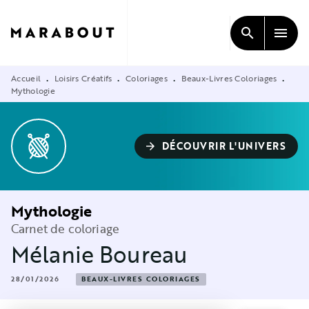
MENU
RECHERCHE
CONTENU
search
menu
PIED DE PAGE
Accueil
Loisirs Créatifs
Coloriages
Beaux-Livres Coloriages
•
•
•
•
Mythologie
DÉCOUVRIR L'UNIVERS
arrow_forward
Mythologie
Carnet de coloriage
Mélanie Boureau
28/01/2026
BEAUX-LIVRES COLORIAGES