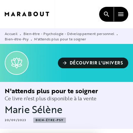
MENU
RECHERCHE
CONTENU
search
menu
PIED DE PAGE
Accueil
Bien-être - Psychologie - Développement personnel
•
•
Bien-être-Psy
N'attends plus pour te soigner
•
DÉCOUVRIR L'UNIVERS
arrow_forward
N'attends plus pour te soigner
Ce livre n'est plus disponible à la vente
Marie Sélène
20/09/2023
BIEN-ÊTRE-PSY