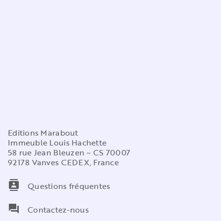
Editions Marabout
Immeuble Louis Hachette
58 rue Jean Bleuzen – CS 70007
92178 Vanves CEDEX, France
contacts
Questions fréquentes
question_answer
Contactez-nous