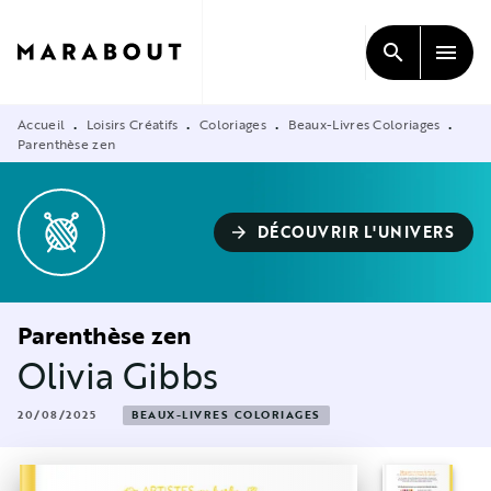
MENU
RECHERCHE
CONTENU
search
menu
PIED DE PAGE
Accueil
Loisirs Créatifs
Coloriages
Beaux-Livres Coloriages
•
•
•
•
Parenthèse zen
DÉCOUVRIR L'UNIVERS
arrow_forward
Parenthèse zen
Olivia Gibbs
20/08/2025
BEAUX-LIVRES COLORIAGES