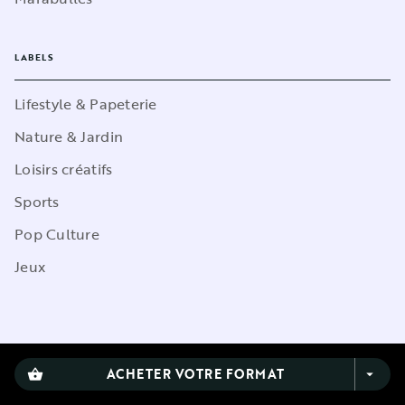
LABELS
Lifestyle & Papeterie
Nature & Jardin
Loisirs créatifs
Sports
Pop Culture
Jeux
CGU
ACHETER VOTRE FORMAT
shopping_basket
arrow_drop_down
Charte de référencement