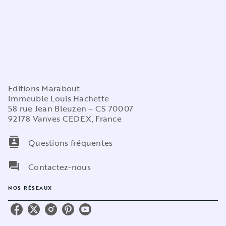
Editions Marabout
Immeuble Louis Hachette
58 rue Jean Bleuzen – CS 70007
92178 Vanves CEDEX, France
contacts
Questions fréquentes
question_answer
Contactez-nous
NOS RÉSEAUX