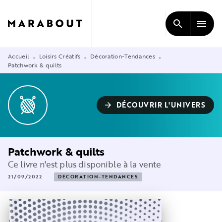
MENU
RECHERCHE
CONTENU
search
menu
PIED DE PAGE
Accueil
Loisirs Créatifs
Décoration-Tendances
•
•
•
Patchwork & quilts
DÉCOUVRIR L'UNIVERS
arrow_forward
Patchwork & quilts
Ce livre n'est plus disponible à la vente
21/09/2022
DÉCORATION-TENDANCES