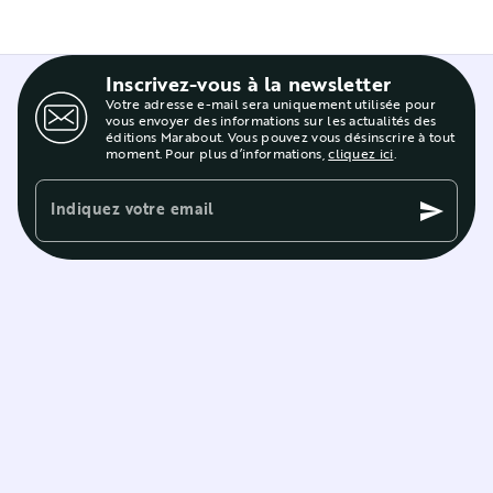
Inscrivez-vous à la newsletter
Votre adresse e-mail sera uniquement utilisée pour
vous envoyer des informations sur les actualités des
éditions Marabout. Vous pouvez vous désinscrire à tout
moment. Pour plus d’informations,
cliquez ici
.
Indiquez votre email
send