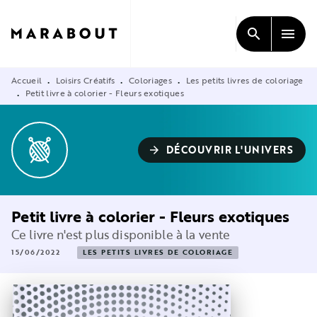
MENU
RECHERCHE
CONTENU
search
menu
PIED DE PAGE
Accueil
Loisirs Créatifs
Coloriages
Les petits livres de coloriage
•
•
•
Petit livre à colorier - Fleurs exotiques
•
DÉCOUVRIR L'UNIVERS
arrow_forward
Petit livre à colorier - Fleurs exotiques
Ce livre n'est plus disponible à la vente
15/06/2022
LES PETITS LIVRES DE COLORIAGE