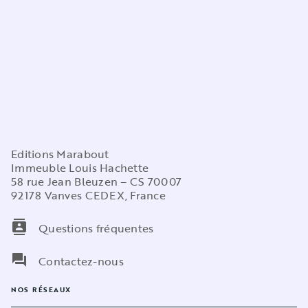
Editions Marabout
Immeuble Louis Hachette
58 rue Jean Bleuzen – CS 70007
92178 Vanves CEDEX, France
contacts
Questions fréquentes
question_answer
Contactez-nous
NOS RÉSEAUX