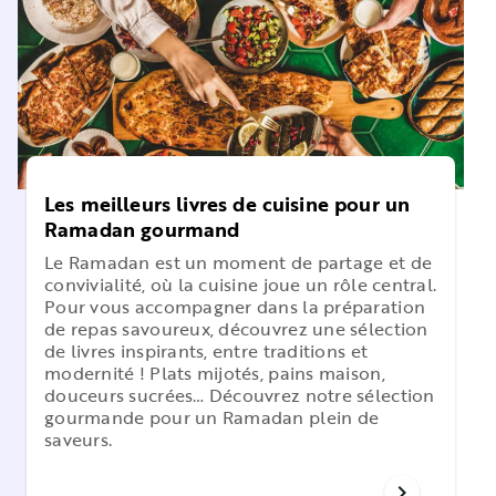
Les meilleurs livres de cuisine pour un
Ramadan gourmand
Le Ramadan est un moment de partage et de
convivialité, où la cuisine joue un rôle central.
Pour vous accompagner dans la préparation
de repas savoureux, découvrez une sélection
de livres inspirants, entre traditions et
modernité ! Plats mijotés, pains maison,
douceurs sucrées… Découvrez notre sélection
gourmande pour un Ramadan plein de
saveurs.
chevron_right