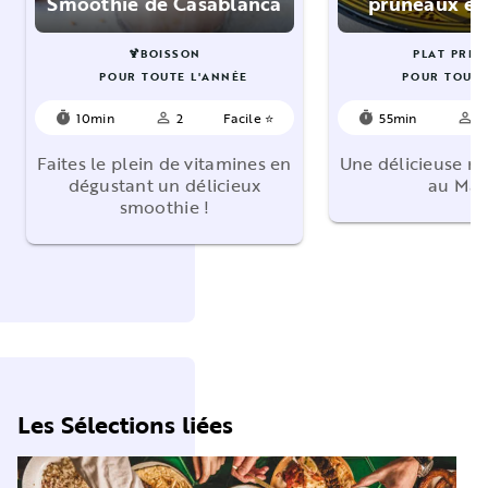
Smoothie de Casablanca
pruneaux et 
🍹BOISSON
PLAT PRIN
POUR TOUTE L'ANNÉE
POUR TOUTE
10min
2
Facile ⭐
55min
4
timer
person_outline
timer
person_outline
Faites le plein de vitamines en
Une délicieuse r
dégustant un délicieux
au Mar
smoothie !
Les Sélections liées