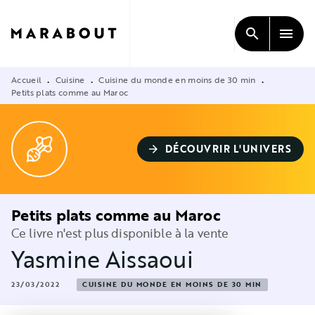
MENU
RECHERCHE
CONTENU
search
menu
PIED DE PAGE
Accueil
Cuisine
Cuisine du monde en moins de 30 min
•
•
•
Petits plats comme au Maroc
DÉCOUVRIR L'UNIVERS
arrow_forward
Petits plats comme au Maroc
Ce livre n'est plus disponible à la vente
Yasmine Aissaoui
23/03/2022
CUISINE DU MONDE EN MOINS DE 30 MIN