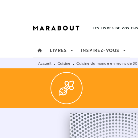
MENU
RECHERCHE
CONTENU
LES LIVRES DE VOS EN
LIVRES
INSPIREZ-VOUS
home
arrow_drop_down
arrow_drop_down
Accueil
Cuisine
Cuisine du monde en moins de 30
•
•