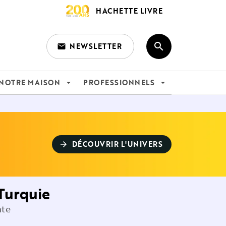
HACHETTE LIVRE
search
NEWSLETTER
email
search
NOTRE MAISON
PROFESSIONNELS
arrow_drop_down
arrow_drop_down
DÉCOUVRIR L'UNIVERS
arrow_forward
Turquie
nte