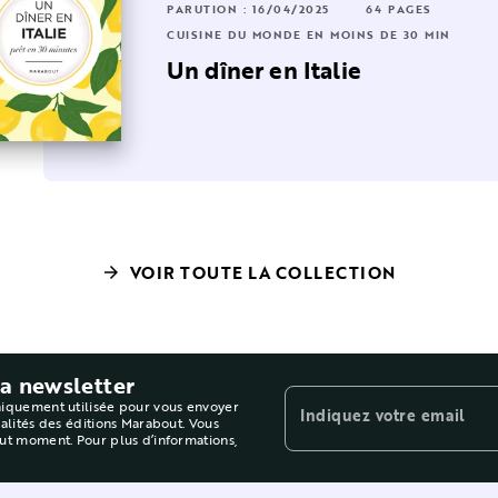
4 PAGES
PARUTION : 16/04/2025
64 PAGES
ISINE DU MONDE EN MOINS DE 30 MIN
DE 30 MIN
CUISINE DU MONDE EN MOINS DE 30 MIN
etits plats comme aux
Un dîner en Italie
tilles
VOIR TOUTE LA COLLECTION
arrow_forward
la newsletter
niquement utilisée pour vous envoyer
Indiquez votre email
ualités des éditions Marabout. Vous
out moment. Pour plus d’informations,