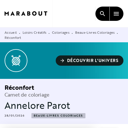
MENU
RECHERCHE
CONTENU
search
menu
PIED DE PAGE
Accueil
Loisirs Créatifs
Coloriages
Beaux-Livres Coloriages
•
•
•
•
Réconfort
DÉCOUVRIR L'UNIVERS
arrow_forward
Réconfort
Carnet de coloriage
Annelore Parot
28/01/2026
BEAUX-LIVRES COLORIAGES