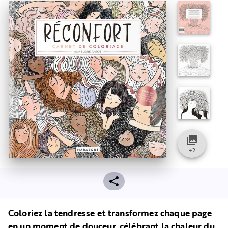
collections
+
2
Coloriez la tendresse et transformez chaque page
en un moment de douceur, célébrant la chaleur du