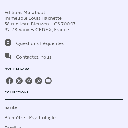
Editions Marabout
Immeuble Louis Hachette
58 rue Jean Bleuzen – CS 70007
92178 Vanves CEDEX, France
contacts
Questions fréquentes
question_answer
Contactez-nous
NOS RÉSEAUX
COLLECTIONS
Santé
Bien-être - Psychologie
Famille