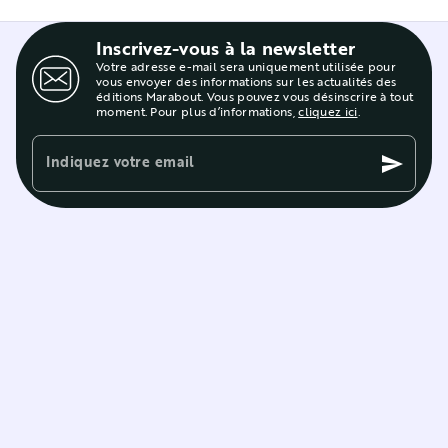
Inscrivez-vous à la newsletter
Votre adresse e-mail sera uniquement utilisée pour
vous envoyer des informations sur les actualités des
éditions Marabout. Vous pouvez vous désinscrire à tout
moment. Pour plus d’informations,
cliquez ici
.
Indiquez votre email
send