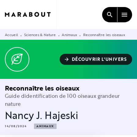
MENU
RECHERCHE
CONTENU
search
menu
PIED DE PAGE
Accueil
Sciences & Nature
Animaux
Reconnaître les oiseaux
•
•
•
DÉCOUVRIR L'UNIVERS
arrow_forward
Reconnaître les oiseaux
Guide didentification de 100 oiseaux grandeur
nature
Nancy J. Hajeski
14/08/2024
ANIMAUX