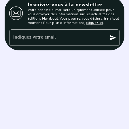
Inscrivez-vous à la newsletter
Votre adresse e-mail sera uniquement utilisée pour
vous envoyer des informations sur les actualités des
éditions Marabout. Vous pouvez vous désinscrire à tout
moment. Pour plus d’informations,
cliquez ici
.
Indiquez votre email
send