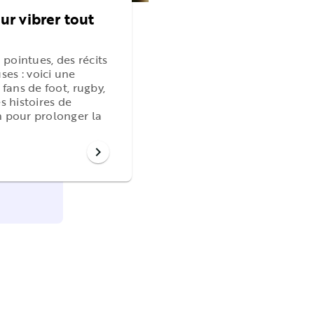
our vibrer tout
pointues, des récits
ses : voici une
 fans de foot, rugby,
es histoires de
n pour prolonger la
!
chevron_right