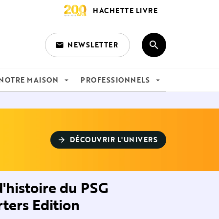
HACHETTE LIVRE
search
NEWSLETTER
email
search
NOTRE MAISON
PROFESSIONNELS
arrow_drop_down
arrow_drop_down
DÉCOUVRIR L'UNIVERS
arrow_forward
d'histoire du PSG
ters Edition