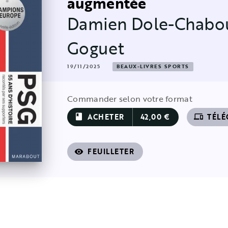
augmentée
Damien Dole-Chabo
Goguet
19/11/2025
BEAUX-LIVRES SPORTS
Commander selon votre format
ACHETER
42,00 €
TÉL
book
devices
FEUILLETER
visibility