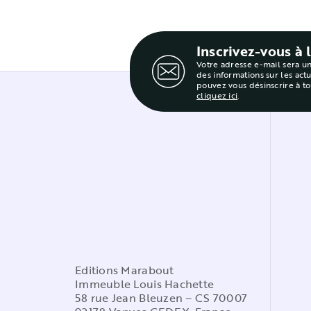
Inscrivez-vous à 
Votre adresse e-mail sera u
des informations sur les act
pouvez vous désinscrire à t
cliquez ici
.
Editions Marabout
Immeuble Louis Hachette
58 rue Jean Bleuzen – CS 70007