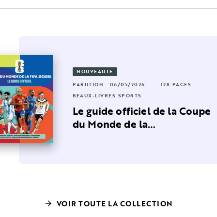
NOUVEAUTÉ
36 PAGES
PARUTION : 06/05/2026
128 PAGES
RUTION : 02/07/2025
96 PAGES
BEAUX-LIVRES SPORTS
AUX-LIVRES SPORTS
 de la
Le guide officiel de la Coupe
rci Paris !
d…
du Monde de la…
VOIR TOUTE LA COLLECTION
arrow_forward