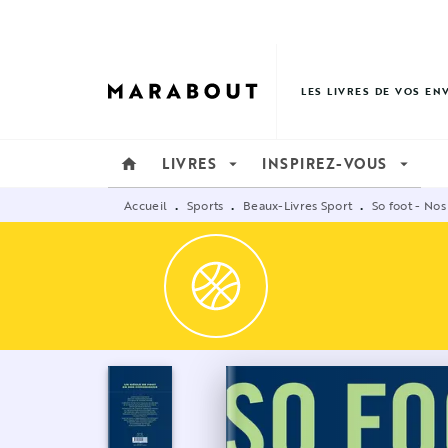
MENU
RECHERCHE
CONTENU
LES LIVRES DE VOS EN
LIVRES
INSPIREZ-VOUS
home
arrow_drop_down
arrow_drop_down
Accueil
Sports
Beaux-Livres Sport
So foot - No
•
•
•