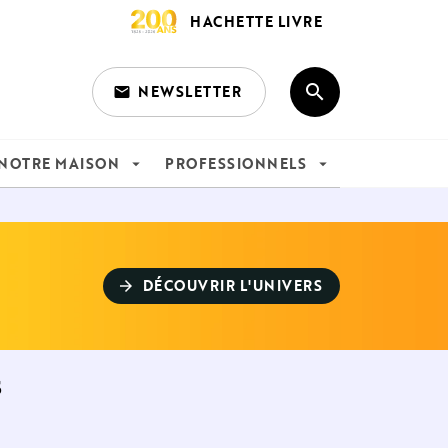
HACHETTE LIVRE
search
NEWSLETTER
email
search
NOTRE MAISON
PROFESSIONNELS
arrow_drop_down
arrow_drop_down
DÉCOUVRIR L'UNIVERS
arrow_forward
s