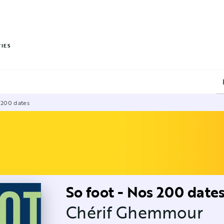
PIED DE PAGE
VIES
s 200 dates
So foot - Nos 200 date
Chérif Ghemmour