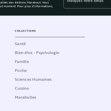
Indiquez votre email
ualités des éditions Marabout. Vous
out moment. Pour plus d’informations,
COLLECTIONS
Santé
Bien-être - Psychologie
Famille
Poche
Sciences Humaines
Cuisine
Marabulles