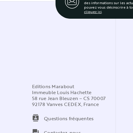
des informations sur les act
pouvez vous désinscrire à t
cliquez ici
.
Editions Marabout
Immeuble Louis Hachette
58 rue Jean Bleuzen – CS 70007
92178 Vanves CEDEX, France
contacts
Questions fréquentes
question_answer
Contactez-nous