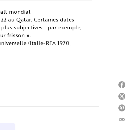
ball mondial.
22 au Qatar. Certaines dates
 plus subjectives - par exemple,
r frisson ».
niverselle (Italie-RFA 1970,
P
P
P
link
C