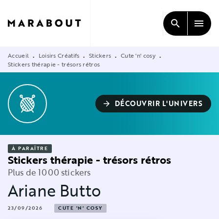
MENU
RECHERCHE
CONTENU
search
menu
PIED DE PAGE
Accueil
Loisirs Créatifs
Stickers
Cute 'n' cosy
•
•
•
•
Stickers thérapie - trésors rétros
DÉCOUVRIR L'UNIVERS
arrow_forward
À PARAÎTRE
Stickers thérapie - trésors rétros
Plus de 1000 stickers
Ariane Butto
23/09/2026
CUTE 'N' COSY