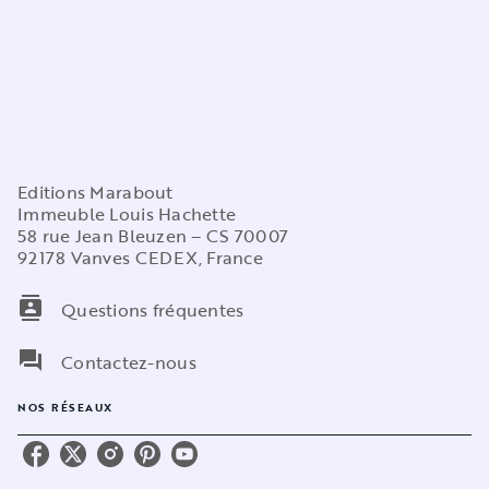
Editions Marabout
Immeuble Louis Hachette
58 rue Jean Bleuzen – CS 70007
92178 Vanves CEDEX, France
contacts
Questions fréquentes
question_answer
Contactez-nous
NOS RÉSEAUX