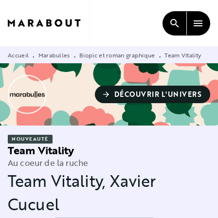
MENU
RECHERCHE
CONTENU
search
menu
PIED DE PAGE
Accueil
Marabulles
Biopic et roman graphique
Team Vitality
•
•
•
DÉCOUVRIR L'UNIVERS
arrow_forward
NOUVEAUTÉ
Team Vitality
Au coeur de la ruche
Team Vitality
,
Xavier
Cucuel