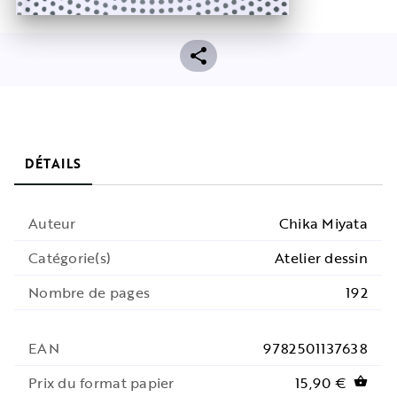
DÉTAILS
Auteur
Chika Miyata
Catégorie(s)
Atelier dessin
Nombre de pages
192
EAN
9782501137638
Prix du format papier
15,90 €
shopping_basket