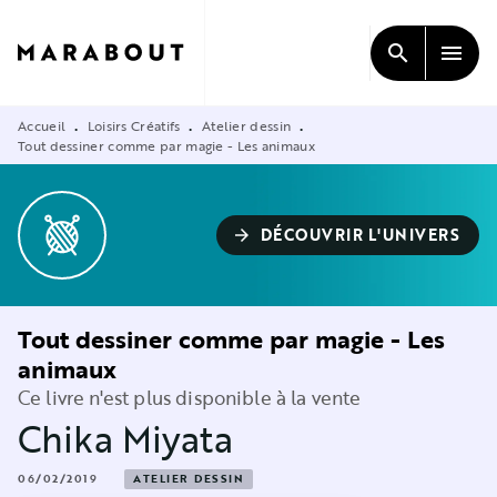
MENU
RECHERCHE
CONTENU
search
menu
PIED DE PAGE
Accueil
Loisirs Créatifs
Atelier dessin
•
•
•
Tout dessiner comme par magie - Les animaux
DÉCOUVRIR L'UNIVERS
arrow_forward
Tout dessiner comme par magie - Les
animaux
Ce livre n'est plus disponible à la vente
Chika Miyata
06/02/2019
ATELIER DESSIN