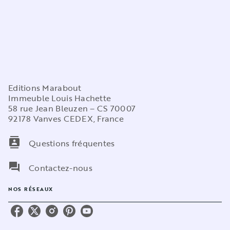
Editions Marabout
Immeuble Louis Hachette
58 rue Jean Bleuzen – CS 70007
92178 Vanves CEDEX, France
contacts
Questions fréquentes
question_answer
Contactez-nous
NOS RÉSEAUX