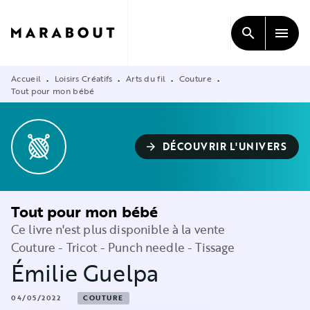
MENU
RECHERCHE
CONTENU
search
menu
PIED DE PAGE
Accueil
Loisirs Créatifs
Arts du fil
Couture
•
•
•
•
Tout pour mon bébé
DÉCOUVRIR L'UNIVERS
arrow_forward
Tout pour mon bébé
Ce livre n'est plus disponible à la vente
Couture - Tricot - Punch needle - Tissage
Émilie Guelpa
04/05/2022
COUTURE